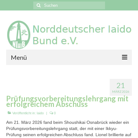
Suchen
nach:
Menü
News
21
Events
MÄRZ 2026
Prüfungsvorbereitungslehrgang mit
Vereine
erfolgreichem Abschuss
Galerien
Veröffentlicht in:
Iaido
|
0
Am 21. März 2026 fand beim Shoushikai Osnabrück wieder ein
Kontakt
Prüfungsvorbereitungslehrgang statt, der mit einer Ikkyu-
Prüfung seinen erfolgreichen Abschluss fand. Lionel brillierte auf