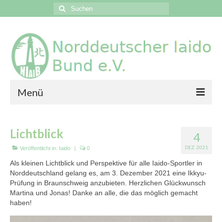
Suchen
nach:
Menü
News
Lichtblick
4
Events
DEZ. 2021
Veröffentlicht in:
Iaido
|
0
Vereine
Als kleinen Lichtblick und Perspektive für alle Iaido-Sportler in
Norddeutschland gelang es, am 3. Dezember 2021 eine Ikkyu-
Galerien
Prüfung in Braunschweig anzubieten. Herzlichen Glückwunsch
Martina und Jonas! Danke an alle, die das möglich gemacht
Kontakt
haben!