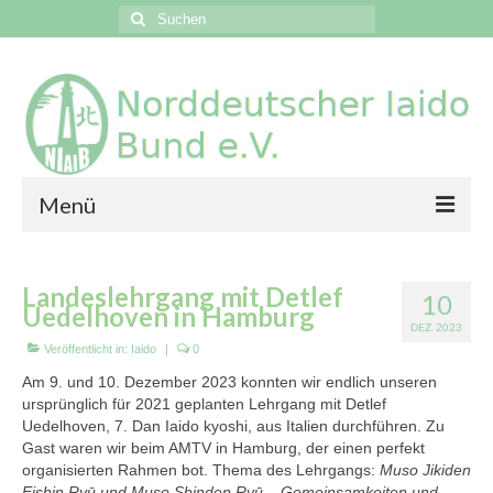
Suchen
nach:
Menü
News
Landeslehrgang mit Detlef
10
Events
Uedelhoven in Hamburg
DEZ. 2023
Veröffentlicht in:
Iaido
|
0
Vereine
Am 9. und 10. Dezember 2023 konnten wir endlich unseren
Galerien
ursprünglich für 2021 geplanten Lehrgang mit Detlef
Uedelhoven, 7. Dan Iaido kyoshi, aus Italien durchführen. Zu
Kontakt
Gast waren wir beim AMTV in Hamburg, der einen perfekt
organisierten Rahmen bot. Thema des Lehrgangs:
Muso Jikiden
Eishin Ryū und Muso Shinden Ryū – Gemeinsamkeiten und